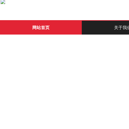
网站首页
关于我