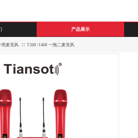
们
产品展示
∷
专用麦克风
T268 /1468 一拖二麦克风